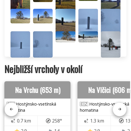
Nejbližší vrcholy v okolí
Na Vrchu (653 m)
Na Vlčici (606 m
🇨🇿 Hostýnsko-vsetínská
🇨🇿 Hostýnsko-vsetínská
hornatina
hornatina
0.7 km
258°
1.3 km
13