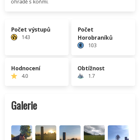
ohradě s koňmi.
Počet výstupů
Počet
143
Horobraníků
103
Hodnocení
Obtížnost
4.0
1.7
Galerie