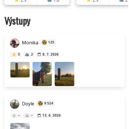
2.9
1.6
2.9
2
Výstupy
Monika
125
5
2
8. 7. 2026
Doyle
9 524
–
–
13. 6. 2026