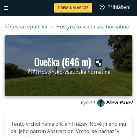
Přihlášení
PREMIUM VERZE
🇨🇿 Česká republika
Hostýnsko-vsetínská hornatina
Ovečka (646 m)
🇨🇿 Hostýnsko-vsetínská hornatina
Vyfotil
Převi Pavel
Tento vrchol nemá oficiální název. Nové jméno mu
dal jeho patron Abstraction. Vrchol se nachází v