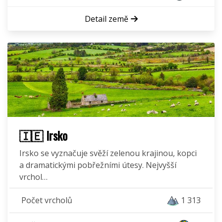
Detail země
🇮🇪 Irsko
Irsko se vyznačuje svěží zelenou krajinou, kopci
a dramatickými pobřežními útesy. Nejvyšší
vrchol…
Počet vrcholů
1 313