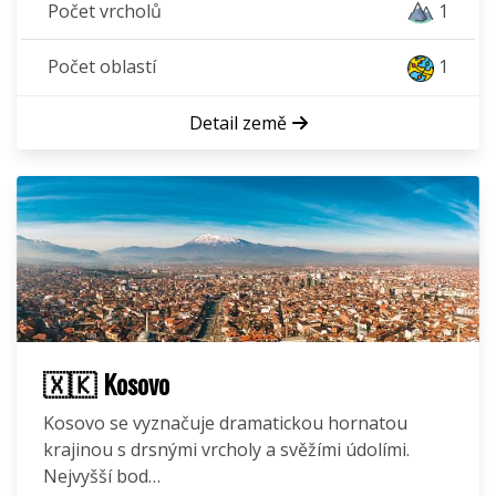
Počet vrcholů
1
Počet oblastí
1
Detail země
🇽🇰 Kosovo
Kosovo se vyznačuje dramatickou hornatou
krajinou s drsnými vrcholy a svěžími údolími.
Nejvyšší bod…