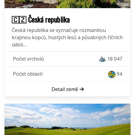
🇨🇿 Česká republika
Česká republika se vyznačuje rozmanitou
krajinou kopců, hustých lesů a půvabných říčních
údolí.…
Počet vrcholů
18 047
Počet oblastí
94
Detail země