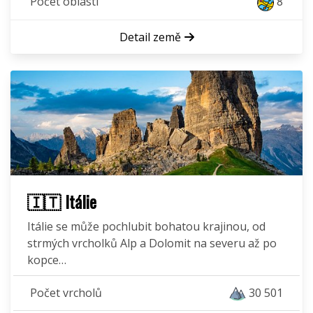
Počet oblastí
8
Detail země
🇮🇹 Itálie
Itálie se může pochlubit bohatou krajinou, od
strmých vrcholků Alp a Dolomit na severu až po
kopce…
Počet vrcholů
30 501