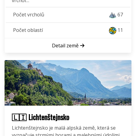
vrchol…
Počet vrcholů
67
Počet oblastí
11
Detail země
🇱🇮 Lichtenštejnsko
Lichtenštejnsko je malá alpská země, která se
vyznačuje strmými horami a malebnými údolími.…