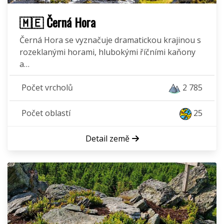
🇲🇪 Černá Hora
Černá Hora se vyznačuje dramatickou krajinou s
rozeklanými horami, hlubokými říčními kaňony
a…
Počet vrcholů
2 785
Počet oblastí
25
Detail země