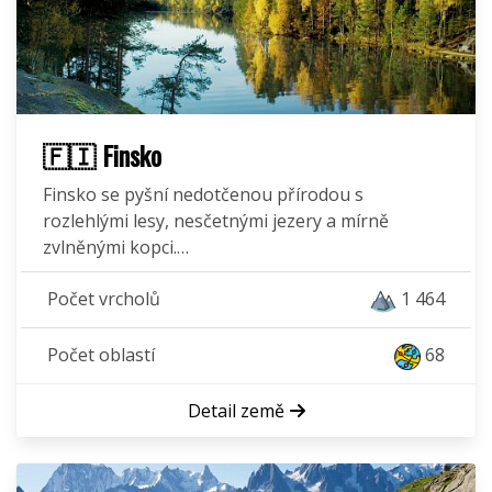
🇫🇮 Finsko
Finsko se pyšní nedotčenou přírodou s
rozlehlými lesy, nesčetnými jezery a mírně
zvlněnými kopci.…
Počet vrcholů
1 464
Počet oblastí
68
Detail země