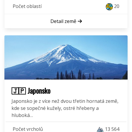
Počet oblastí
20
Detail země
🇯🇵 Japonsko
Japonsko je z více než dvou třetin hornatá země,
kde se sopečné kužely, ostré hřebeny a
hluboká…
Počet vrcholů
13 564