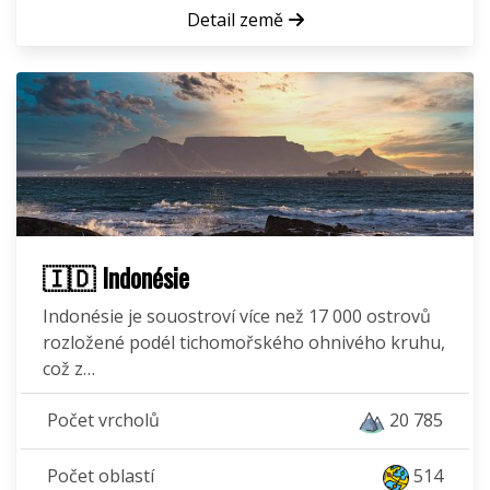
Detail země
🇮🇩 Indonésie
Indonésie je souostroví více než 17 000 ostrovů
rozložené podél tichomořského ohnivého kruhu,
což z…
Počet vrcholů
20 785
Počet oblastí
514