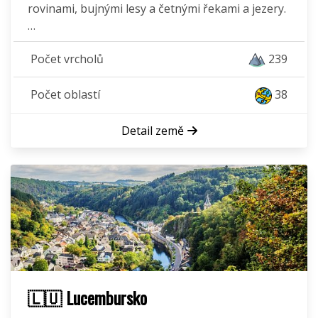
rovinami, bujnými lesy a četnými řekami a jezery.
…
Počet vrcholů
239
Počet oblastí
38
Detail země
🇱🇺 Lucembursko