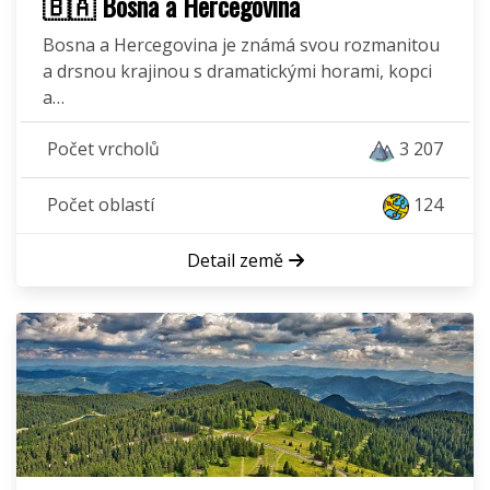
🇧🇦 Bosna a Hercegovina
Bosna a Hercegovina je známá svou rozmanitou
a drsnou krajinou s dramatickými horami, kopci
a…
Počet vrcholů
3 207
Počet oblastí
124
Detail země