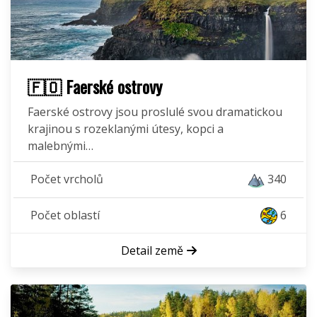
🇫🇴 Faerské ostrovy
Faerské ostrovy jsou proslulé svou dramatickou
krajinou s rozeklanými útesy, kopci a
malebnými…
Počet vrcholů
340
Počet oblastí
6
Detail země