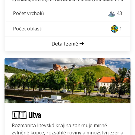
Počet vrcholů
43
Počet oblastí
1
Detail země
🇱🇹 Litva
Rozmanitá litevská krajina zahrnuje mírně
zvlněné kopce, rozsáhlé roviny a množství jezer a