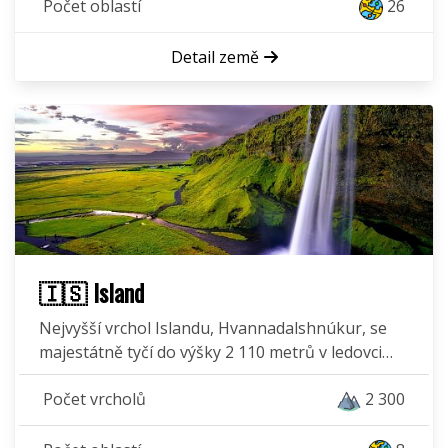
Počet oblastí
26
Detail země
🇮🇸 Island
Nejvyšší vrchol Islandu, Hvannadalshnúkur, se
majestátně tyčí do výšky 2 110 metrů v ledovci…
Počet vrcholů
2 300