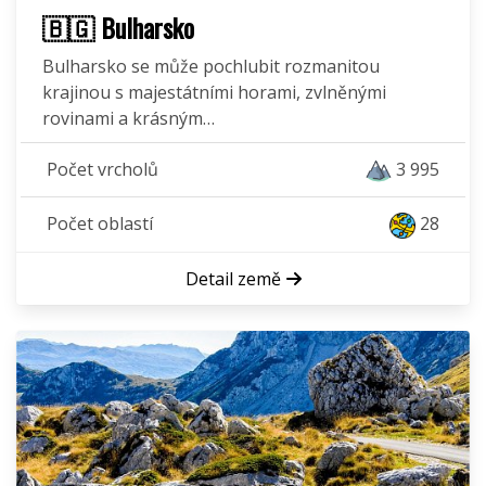
🇧🇬 Bulharsko
Bulharsko se může pochlubit rozmanitou
krajinou s majestátními horami, zvlněnými
rovinami a krásným…
Počet vrcholů
3 995
Počet oblastí
28
Detail země