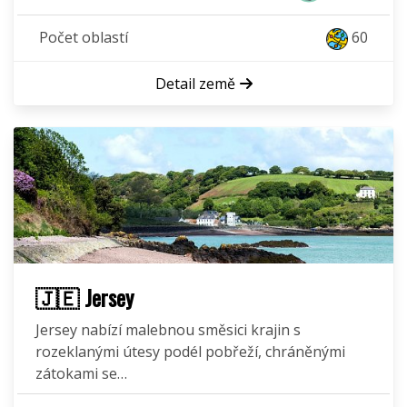
Počet oblastí
60
Detail země
🇯🇪 Jersey
Jersey nabízí malebnou směsici krajin s
rozeklanými útesy podél pobřeží, chráněnými
zátokami se…