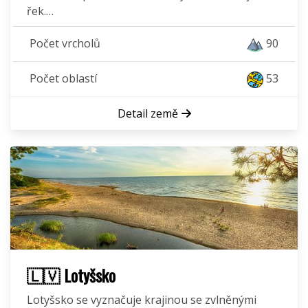
řek.…
Počet vrcholů
90
Počet oblastí
53
Detail země
🇱🇻 Lotyšsko
Lotyšsko se vyznačuje krajinou se zvlněnými