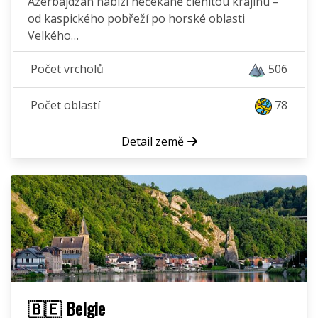
Ázerbájdžán nabízí nečekaně členitou krajinu –
od kaspického pobřeží po horské oblasti
Velkého…
Počet vrcholů
506
Počet oblastí
78
Detail země
🇧🇪 Belgie