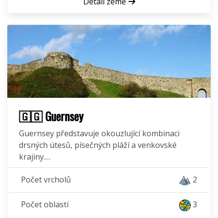
Detail země
🇬🇬 Guernsey
Guernsey představuje okouzlující kombinaci
drsných útesů, písečných pláží a venkovské
krajiny.…
Počet vrcholů
2
Počet oblastí
3