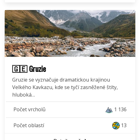
🇬🇪 Gruzie
Gruzie se vyznačuje dramatickou krajinou
Velkého Kavkazu, kde se tyčí zasněžené štíty,
hluboká…
Počet vrcholů
1 136
Počet oblastí
13