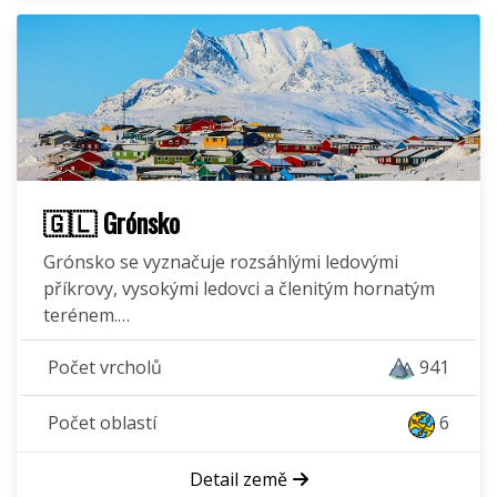
🇬🇱 Grónsko
Grónsko se vyznačuje rozsáhlými ledovými
příkrovy, vysokými ledovci a členitým hornatým
terénem.…
Počet vrcholů
941
Počet oblastí
6
Detail země