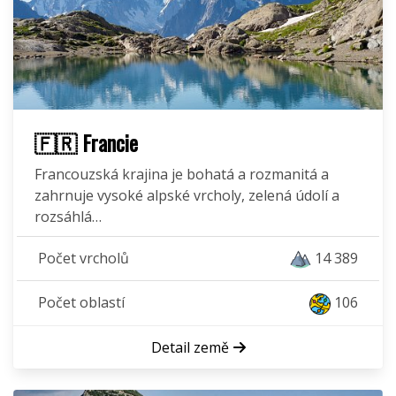
🇫🇷 Francie
Francouzská krajina je bohatá a rozmanitá a
zahrnuje vysoké alpské vrcholy, zelená údolí a
rozsáhlá…
Počet vrcholů
14 389
Počet oblastí
106
Detail země