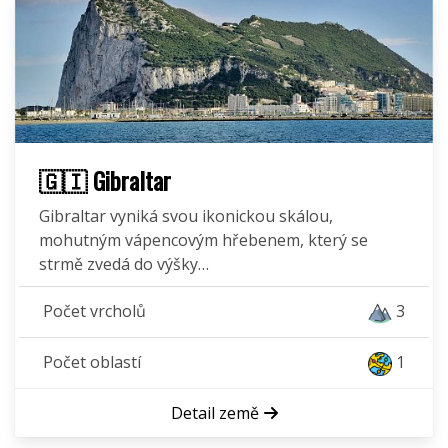
🇬🇮 Gibraltar
Gibraltar vyniká svou ikonickou skálou,
mohutným vápencovým hřebenem, který se
strmě zvedá do výšky…
Počet vrcholů
3
Počet oblastí
1
Detail země