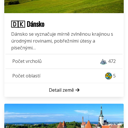
🇩🇰 Dánsko
Dánsko se vyznačuje mírně zvlněnou krajinou s
úrodnými rovinami, pobřežními útesy a
písečnými…
Počet vrcholů
472
Počet oblastí
5
Detail země