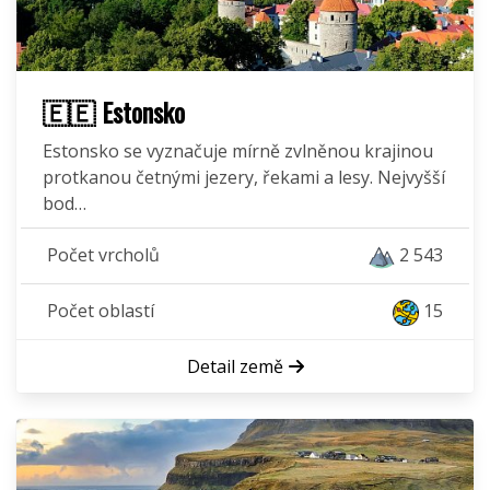
🇪🇪 Estonsko
Estonsko se vyznačuje mírně zvlněnou krajinou
protkanou četnými jezery, řekami a lesy. Nejvyšší
bod…
Počet vrcholů
2 543
Počet oblastí
15
Detail země