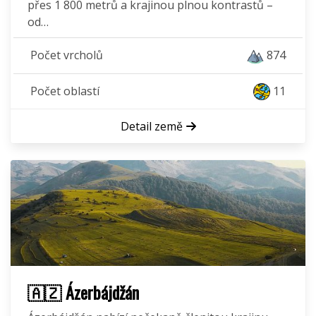
přes 1 800 metrů a krajinou plnou kontrastů –
od…
Počet vrcholů
874
Počet oblastí
11
Detail země
🇦🇿 Ázerbájdžán