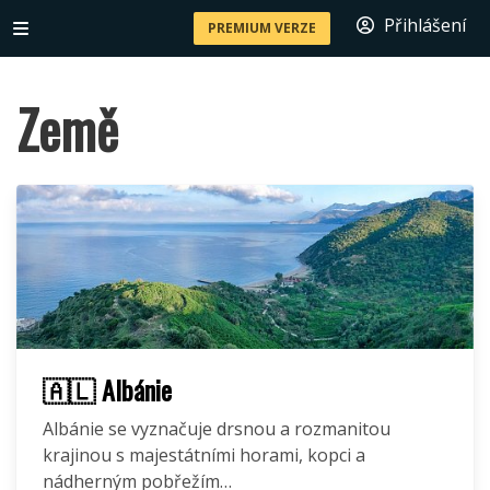
Přihlášení
PREMIUM VERZE
Země
🇦🇱 Albánie
Albánie se vyznačuje drsnou a rozmanitou
krajinou s majestátními horami, kopci a
nádherným pobřežím…