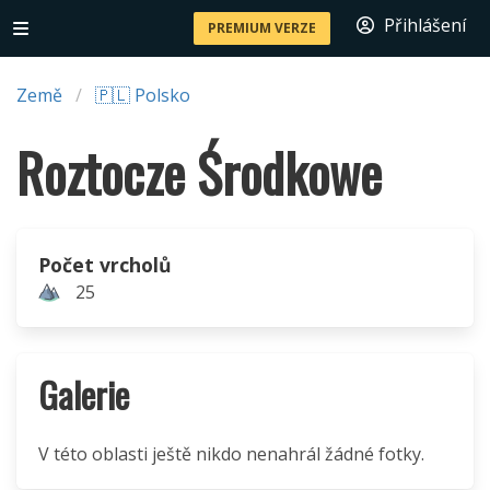
Přihlášení
PREMIUM VERZE
Země
🇵🇱 Polsko
Roztocze Środkowe
Počet vrcholů
25
Galerie
V této oblasti ještě nikdo nenahrál žádné fotky.