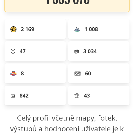
2 169
1 008
47
3 034
🥇
📷
8
60
🗺️
842
43
📅
🏆
Celý profil včetně mapy, fotek,
výstupů a hodnocení uživatele je k