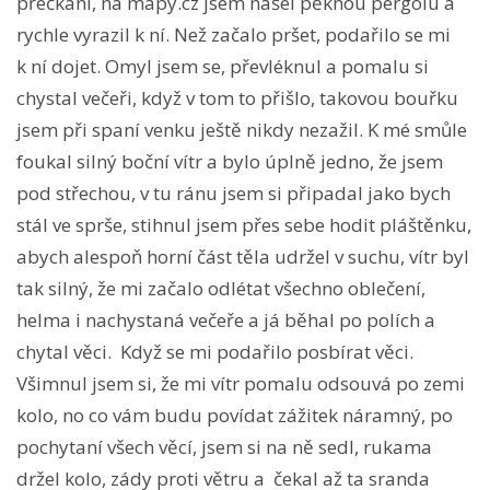
přečkání, na mapy.cz jsem našel pěknou pergolu a
rychle vyrazil k ní. Než začalo pršet, podařilo se mi
k ní dojet. Omyl jsem se, převléknul a pomalu si
chystal večeři, když v tom to přišlo, takovou bouřku
jsem při spaní venku ještě nikdy nezažil. K mé smůle
foukal silný boční vítr a bylo úplně jedno, že jsem
pod střechou, v tu ránu jsem si připadal jako bych
stál ve sprše, stihnul jsem přes sebe hodit pláštěnku,
abych alespoň horní část těla udržel v suchu, vítr byl
tak silný, že mi začalo odlétat všechno oblečení,
helma i nachystaná večeře a já běhal po polích a
chytal věci. Když se mi podařilo posbírat věci.
Všimnul jsem si, že mi vítr pomalu odsouvá po zemi
kolo, no co vám budu povídat zážitek náramný, po
pochytaní všech věcí, jsem si na ně sedl, rukama
držel kolo, zády proti větru a čekal až ta sranda