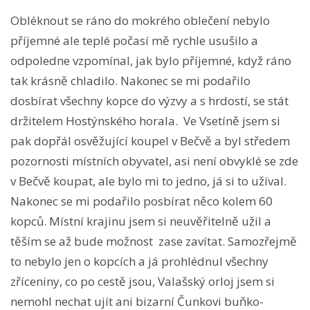
Obléknout se ráno do mokrého oblečení nebylo
příjemné ale teplé počasí mě rychle usušilo a
odpoledne vzpomínal, jak bylo příjemné, když ráno
tak krásně chladilo. Nakonec se mi podařilo
dosbírat všechny kopce do výzvy a s hrdostí, se stát
držitelem Hostýnského horala. Ve Vsetíně jsem si
pak dopřál osvěžující koupel v Bečvě a byl středem
pozornosti místních obyvatel, asi není obvyklé se zde
v Bečvě koupat, ale bylo mi to jedno, já si to užíval.
Nakonec se mi podařilo posbírat něco kolem 60
kopců. Místní krajinu jsem si neuvěřitelně užil a
těším se až bude možnost zase zavítat. Samozřejmě
to nebylo jen o kopcích a já prohlédnul všechny
zříceniny, co po cestě jsou, Valašský orloj jsem si
nemohl nechat ujít ani bizarní Čunkovi buňko-