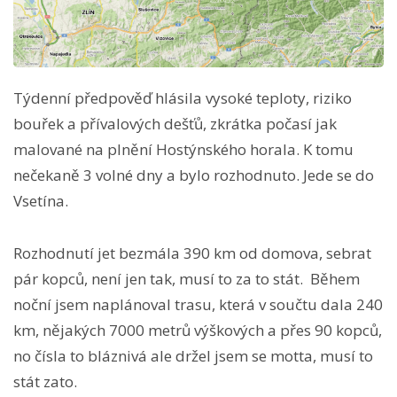
Týdenní předpověď hlásila vysoké teploty, riziko
bouřek a přívalových dešťů, zkrátka počasí jak
malované na plnění Hostýnského horala. K tomu
nečekaně 3 volné dny a bylo rozhodnuto. Jede se do
Vsetína.
Rozhodnutí jet bezmála 390 km od domova, sebrat
pár kopců, není jen tak, musí to za to stát. Během
noční jsem naplánoval trasu, která v součtu dala 240
km, nějakých 7000 metrů výškových a přes 90 kopců,
no čísla to bláznivá ale držel jsem se motta, musí to
stát zato.