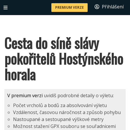
Přihlášení
PREMIUM VERZE
Cesta do síně slávy
pokořitelů Hostýnského
horala
V premium verzi
uvidíš podrobné detaily o výletu:
Počet vrcholů a bodů za absolvování výletu
Vzdálenost, časovou náročnost a způsob pohybu
Nastoupané a sestoupané výškové metry
Možnost stažení GPX souboru se souřadnicemi