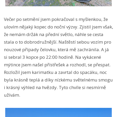
Večer po setmění jsem pokračoval s myšlenkou, že
ulovím nějaký kopec do noční výzvy. Zjistil jsem však,
že nemám držák na přední světlo, náhle se cesta
stala o to dobrodružnější. Naštěstí sebou vozím pro
nouzové případy čelovku, která mě zachránila. A já
si sebral 3 kopce po 22:00 hodině. Na vykácené
mýtince jsem našel přístřešek a rozhodl, se přespat.
Rozložil jsem karimatku a zavrtal do spacáku, noc
byla krásně teplá a díky nízkému světelnému smogu
i krásný výhled na hvězdy. Tyto chvíle si nesmírně
užívám.