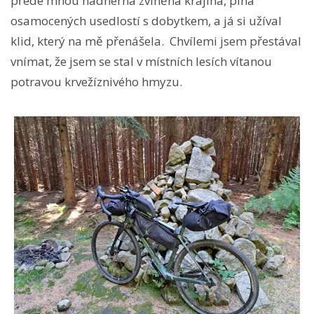
přede mnou nádherná zvlněná krajina, plná
osamocených usedlostí s dobytkem, a já si užíval
klid, který na mě přenášela. Chvílemi jsem přestával
vnímat, že jsem se stal v místních lesích vítanou
potravou krvežíznivého hmyzu.