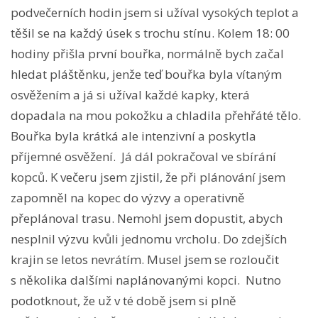
podvečerních hodin jsem si užíval vysokých teplot a
těšil se na každý úsek s trochu stínu. Kolem 18: 00
hodiny přišla první bouřka, normálně bych začal
hledat pláštěnku, jenže teď bouřka byla vítaným
osvěžením a já si užíval každé kapky, která
dopadala na mou pokožku a chladila přehřáté tělo.
Bouřka byla krátká ale intenzivní a poskytla
příjemné osvěžení. Já dál pokračoval ve sbírání
kopců. K večeru jsem zjistil, že při plánování jsem
zapomněl na kopec do výzvy a operativně
přeplánoval trasu. Nemohl jsem dopustit, abych
nesplnil výzvu kvůli jednomu vrcholu. Do zdejších
krajin se letos nevrátím. Musel jsem se rozloučit
s několika dalšími naplánovanými kopci. Nutno
podotknout, že už v té době jsem si plně