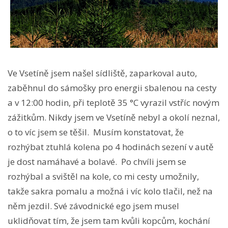
Ve Vsetíně jsem našel sídliště, zaparkoval auto,
zaběhnul do sámošky pro energii sbalenou na cesty
a v 12:00 hodin, při teplotě 35 °C vyrazil vstříc novým
zážitkům. Nikdy jsem ve Vsetíně nebyl a okolí neznal,
o to víc jsem se těšil. Musím konstatovat, že
rozhýbat ztuhlá kolena po 4 hodinách sezení v autě
je dost namáhavé a bolavé. Po chvíli jsem se
rozhýbal a svištěl na kole, co mi cesty umožnily,
takže sakra pomalu a možná i víc kolo tlačil, než na
něm jezdil. Své závodnické ego jsem musel
uklidňovat tím, že jsem tam kvůli kopcům, kochání