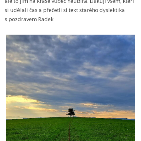
ale to jim na kráse vůbec neubírá. Děkuji všem, kteří
si udělali čas a přečetli si text starého dyslektika
s pozdravem Radek