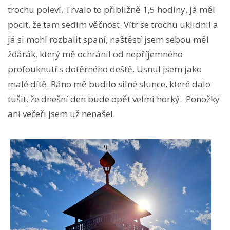
trochu poleví. Trvalo to přibližně 1,5 hodiny, já měl
pocit, že tam sedím věčnost. Vítr se trochu uklidnil a
já si mohl rozbalit spaní, naštěstí jsem sebou měl
žďárák, který mě ochránil od nepříjemného
profouknutí s dotěrného deště. Usnul jsem jako
malé dítě. Ráno mě budilo silné slunce, které dalo
tušit, že dnešní den bude opět velmi horký. Ponožky
ani večeři jsem už nenašel.