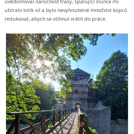
uvědomoval náročnost trasy, spalující slunce mi
ubíralo tolik sil a bylo nevyhnutelné množství kopců
redukovat, abych se stihnul vrátit do práce.