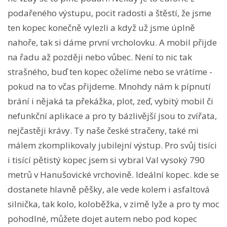
podařeného výstupu, pocit radosti a štěstí, že jsme
ten kopec konečně vylezli a když už jsme úplně
nahoře, tak si dáme první vrcholovku. A mobil přijde
na řadu až později nebo vůbec. Není to nic tak
strašného, buď ten kopec oželíme nebo se vrátíme -
pokud na to včas přijdeme. Mnohdy nám k pípnutí
brání i nějaká ta překážka, plot, zeď, vybitý mobil či
nefunkční aplikace a pro ty bázlivější jsou to zvířata,
nejčastěji krávy. Ty naše české stračeny, také mi
málem zkomplikovaly jubilejní výstup. Pro svůj tisíci
i tisící pětistý kopec jsem si vybral Val vysoký 790
metrů v Hanušovické vrchovině. Ideální kopec. kde se
dostanete hlavně pěšky, ale vede kolem i asfaltová
silnička, tak kolo, koloběžka, v zimě lyže a pro ty moc
pohodlné, můžete dojet autem nebo pod kopec