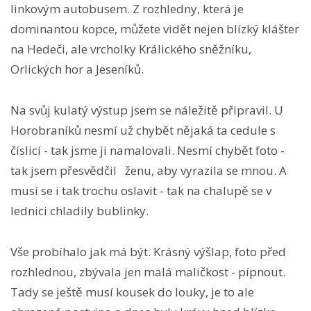
linkovým autobusem. Z rozhledny, která je
dominantou kopce, můžete vidět nejen blízký klášter
na Hedeči, ale vrcholky Králického sněžníku,
Orlických hor a Jeseníků.
Na svůj kulatý výstup jsem se náležitě připravil. U
Horobraníků nesmí už chybět nějaká ta cedule s
číslicí - tak jsme ji namalovali. Nesmí chybět foto -
tak jsem přesvědčil ženu, aby vyrazila se mnou. A
musí se i tak trochu oslavit - tak na chalupě se v
lednici chladily bublinky.
Vše probíhalo jak má být. Krásný výšlap, foto před
rozhlednou, zbývala jen malá maličkost - pípnout.
Tady se ještě musí kousek do louky, je to ale