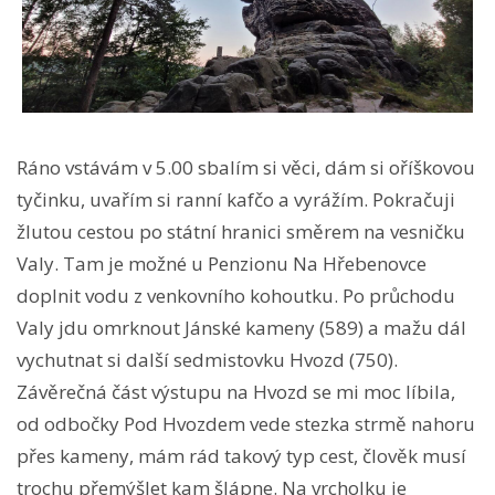
Ráno vstávám v 5.00 sbalím si věci, dám si oříškovou
tyčinku, uvařím si ranní kafčo a vyrážím. Pokračuji
žlutou cestou po státní hranici směrem na vesničku
Valy. Tam je možné u Penzionu Na Hřebenovce
doplnit vodu z venkovního kohoutku. Po průchodu
Valy jdu omrknout Jánské kameny (589) a mažu dál
vychutnat si další sedmistovku Hvozd (750).
Závěrečná část výstupu na Hvozd se mi moc líbila,
od odbočky Pod Hvozdem vede stezka strmě nahoru
přes kameny, mám rád takový typ cest, člověk musí
trochu přemýšlet kam šlápne. Na vrcholku je