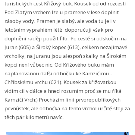
turistických cest Křížový buk. Kousek od od rozcestí
Pod Zlatým vrchem lze u pramene v lese doplnit
zásoby vody. Pramen je slabý, ale voda tu je i v
letošním vyprahlém létě, doporučuji však pro
doplnění raději použít filtr. Po cestě si odskočím na
Juran (605) a Široký kopec (613), celkem nezajímavé
vrcholky, na Juranu jsou alespoň skalky na Širokém
kopci není vůbec nic. Od Křížového buku mám
naplánovanou další odbočku ke Kamzičímu -
Chřibskému vrchu (621). Kousek za křižovatkou
vidím cíl v dálce a hned rozumím proč se mu říká
Kamzičí Vrch:) Procházím linií prvorepublikových
pevnůstek, ale odbočka na tento vrchol určitě stojí za
těch pár kilometrů navíc.