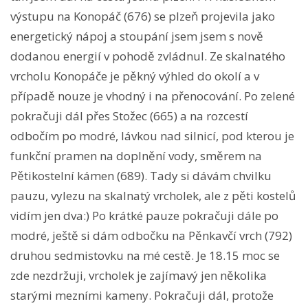
výstupu na Konopáč (676) se plzeň projevila jako
energetický nápoj a stoupání jsem jsem s nově
dodanou energií v pohodě zvládnul. Ze skalnatého
vrcholu Konopáče je pěkný výhled do okolí a v
případě nouze je vhodný i na přenocování. Po zelené
pokračuji dál přes Stožec (665) a na rozcestí
odbočím po modré, lávkou nad silnicí, pod kterou je
funkční pramen na doplnění vody, směrem na
Pětikostelní kámen (689). Tady si dávám chvilku
pauzu, vylezu na skalnatý vrcholek, ale z pěti kostelů
vidím jen dva:) Po krátké pauze pokračuji dále po
modré, ještě si dám odbočku na Pěnkavčí vrch (792)
druhou sedmistovku na mé cestě. Je 18.15 moc se
zde nezdržuji, vrcholek je zajímavý jen několika
starými mezními kameny. Pokračuji dál, protože