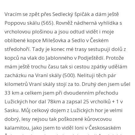
Vracím se zpět přes Sedlecký špičák a dám ještě
Poppovu skálu (565). Rovněž nádherná vyhlídka s
vrcholovou plošinou a jsou odtud vidět i moje
oblíbené kopce Milešovka a Sedlo v Českém
středohoří. Tady je konec mé trasy sestupuji dolů z
kopců na vlak do Jablonného v Podještědí. Protože
mám ještě trochu času tak si cestou zpátky udělám
zacházku na Vraní skály (500). Nelituji těch pár
kilometrů Vraní skály stojí za to. Druhý den jsem ušel
33 km a celkem jsem při dvoudenním přechodu
Lužických hor dal 78km a zapsal 25 vrcholků + 1 v
Sasku. Můj celkový dojem z Lužických hor je velmi
dobrý, lesy nejsou tak poškozené kůrovcovou
kalamitou, jako jsem to viděl loni v Českosaském