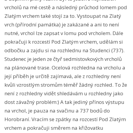
vrcholů na mé cestě a následný průchod lomem pod
Zlatým vrchem také stojí za to. Vystoupat na Zlatý
vrch (přírodní památka) je zakázané a ani to není
nutné, vrchol lze zapsat v lomu pod vrcholem. Dále
pokračuji k rozcestí Pod Zlatým vrchem, udělám si
odbočku a zajdu si na rozhlednu na Studenci (737).
Studenec je jeden ze čtyř sedmistovkových vrcholů
na plánované trase. Ocelová rozhledna na vrcholu a
její příběh je určitě zajímavá, ale z rozhledny není
kvůli vzrostlým stromům téměř žádný rozhled. To že
není z rozhledny vidět shledávám u rozhledny jako
dost závažný problém:) A tak jediný přínos výstupu
na vrchol, je pauza na svačinu a 737 bodů do
Horobraní. Vracím se zpátky na rozcestí Pod Zlatým
vrchem a pokračuji směrem na křižovatku