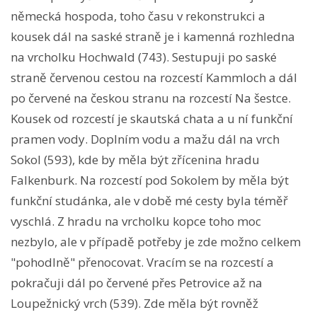
německá hospoda, toho času v rekonstrukci a
kousek dál na saské straně je i kamenná rozhledna
na vrcholku Hochwald (743). Sestupuji po saské
straně červenou cestou na rozcestí Kammloch a dál
po červené na českou stranu na rozcestí Na šestce.
Kousek od rozcestí je skautská chata a u ní funkční
pramen vody. Doplním vodu a mažu dál na vrch
Sokol (593), kde by měla být zřícenina hradu
Falkenburk. Na rozcestí pod Sokolem by měla být
funkční studánka, ale v době mé cesty byla téměř
vyschlá. Z hradu na vrcholku kopce toho moc
nezbylo, ale v případě potřeby je zde možno celkem
"pohodlně" přenocovat. Vracím se na rozcestí a
pokračuji dál po červené přes Petrovice až na
Loupežnický vrch (539). Zde měla být rovněž