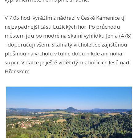
V 7.05 hod. vyrážím z nádraží v České Kamenice tj.
nejzápadnější části Lužických hor. Po průchodu
městem jdu po modré na skalní vyhlídku Jehla (478)
- doporučuji všem. Skalnatý vrcholek se zajištěnou
plošinou na vrcholu v tuhle dobu nikde ani noha -
super. V dálce je ještě vidět dým z hořících lesů nad
Hřenskem