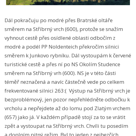
Dál pokračuju po modré přes Bratrské oltáře
směrem na Stříbrný vrch (600), protože se snažím
vyhnout cestě přes osídlené oblasti odbočím z
modré a podél PP Noldenteich překročím silnici
směrem k Junkovo rybníku. Dál vystoupám k červené
turistické cestě a přes ní po NS Okolím Studence
směrem na Stříbrný vrh (600). NS je v této části
téměř neznačená a navíc částečně vede po celkem
frekventované silnici 263:( Výstup na Stříbrný vrch je
bezproblémový, jen pozor nepřehlédněte odbočku k
vrcholu a nepřejdete až do lomu pod Zlatým vrchem
(657) jako já. V každém případě stojí za to se vrátit
zpět a vystoupat na Stříbrný vrch. Chvíli tu posedím
a doplním pitný režim. Byl to jeden z nejhezčích