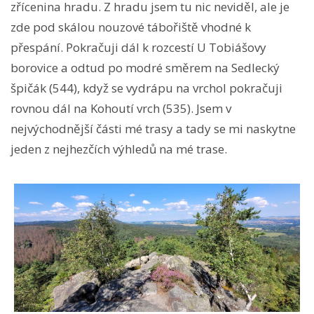
zřícenina hradu. Z hradu jsem tu nic neviděl, ale je
zde pod skálou nouzové tábořiště vhodné k
přespání. Pokračuji dál k rozcestí U Tobiášovy
borovice a odtud po modré směrem na Sedlecký
špičák (544), když se vydrápu na vrchol pokračuji
rovnou dál na Kohoutí vrch (535). Jsem v
nejvýchodnější části mé trasy a tady se mi naskytne
jeden z nejhezčích výhledů na mé trase.