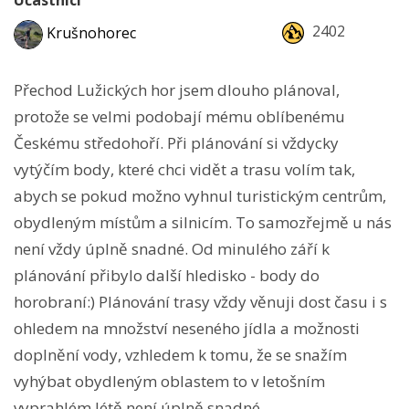
Účastníci
2402
Krušnohorec
Přechod Lužických hor jsem dlouho plánoval,
protože se velmi podobají mému oblíbenému
Českému středohoří. Při plánování si vždycky
vytýčím body, které chci vidět a trasu volím tak,
abych se pokud možno vyhnul turistickým centrům,
obydleným místům a silnicím. To samozřejmě u nás
není vždy úplně snadné. Od minulého září k
plánování přibylo další hledisko - body do
horobraní:) Plánování trasy vždy věnuji dost času i s
ohledem na množství neseného jídla a možnosti
doplnění vody, vzhledem k tomu, že se snažím
vyhýbat obydleným oblastem to v letošním
vyprahlém létě není úplně snadné.