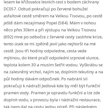
lesem ke křižovatce lesních cest s bodem záchrany
DC057. Odtud pokračuji po červené bohužel
asfaltové cestě směrem na Velkou Tisovou, po cestě
ještě dám nezajímavý Popel (584). Mám v nohou
něco přes 30km a při výstupu na Velkou Tisovou
(692) mne po odbočce z červené cesty zastihne krize,
tento úsek se mi zpětně jevil jako nejhorší na mé
cestě. Jsou tři hodiny odpoledne, cesta vede
mýtinou, do které praží odpolední srpnové slunce,
teplota kolem 30 a musím šetřit vodou. Vyškrábu se
na zalesněný vrchol, najím se, doplním tekutiny a na
půl hodiny dávám odpočinek. Po nabrání sil
pokračuji k nádraží Jedlová kde by měl být funkční
pramen vody. Pramen je opravdu funkční a lze zde
doplnit vodu, v provozu byla i nádražní restaurace,
tak jsem dal na cestu jednu plzeň. Při následném