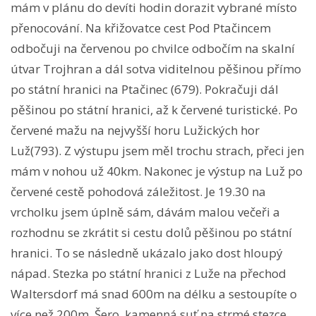
mám v plánu do devíti hodin dorazit vybrané místo
přenocování. Na křižovatce cest Pod Ptačincem
odbočuji na červenou po chvilce odbočím na skalní
útvar Trojhran a dál sotva viditelnou pěšinou přímo
po státní hranici na Ptačinec (679). Pokračuji dál
pěšinou po státní hranici, až k červené turistické. Po
červené mažu na nejvyšší horu Lužických hor
Luž(793). Z výstupu jsem měl trochu strach, přeci jen
mám v nohou už 40km. Nakonec je výstup na Luž po
červené cestě pohodová záležitost. Je 19.30 na
vrcholku jsem úplně sám, dávám malou večeři a
rozhodnu se zkrátit si cestu dolů pěšinou po státní
hranici. To se následně ukázalo jako dost hloupý
nápad. Stezka po státní hranici z Luže na přechod
Waltersdorf má snad 600m na délku a sestoupíte o
více než 200m. Šero, kamenná suť na strmé stezce,