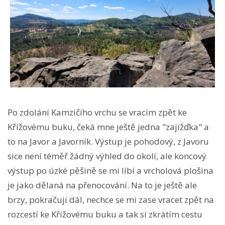
Po zdolání Kamzičího vrchu se vracím zpět ke
Křížovému buku, čeká mne ještě jedna "zajížďka" a
to na Javor a Javorník. Výstup je pohodový, z Javoru
sice není téměř žádný výhled do okolí, ale koncový
výstup po úzké pěšině se mi líbí a vrcholová plošina
je jako dělaná na přenocování. Na to je ještě ale
brzy, pokračuji dál, nechce se mi zase vracet zpět na
rozcestí ke Křížovému buku a tak si zkrátím cestu