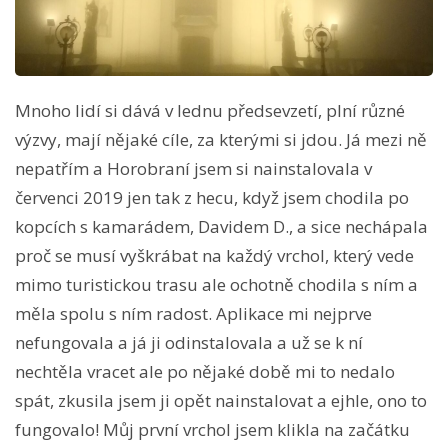
Mnoho lidí si dává v lednu předsevzetí, plní různé
výzvy, mají nějaké cíle, za kterými si jdou. Já mezi ně
nepatřím a Horobraní jsem si nainstalovala v
červenci 2019 jen tak z hecu, když jsem chodila po
kopcích s kamarádem, Davidem D., a sice nechápala
proč se musí vyškrábat na každý vrchol, který vede
mimo turistickou trasu ale ochotně chodila s ním a
měla spolu s ním radost. Aplikace mi nejprve
nefungovala a já ji odinstalovala a už se k ní
nechtěla vracet ale po nějaké době mi to nedalo
spát, zkusila jsem ji opět nainstalovat a ejhle, ono to
fungovalo! Můj první vrchol jsem klikla na začátku