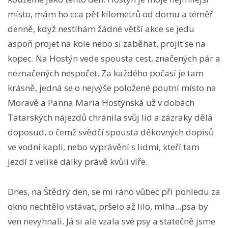
místo, mám ho cca pět kilometrů od domu a téměř
denně, když nestíhám žádné větší akce se jedu
aspoň projet na kole nebo si zaběhat, projít se na
kopec. Na Hostýn vede spousta cest, značených pár a
neznačených nespočet. Za každého počasí je tam
krásně, jedná se o nejvýše položené poutní místo na
Moravě a Panna Maria Hostýnská už v dobách
Tatarských nájezdů chránila svůj lid a zázraky dělá
doposud, o čemž svědčí spousta děkovných dopisů
ve vodní kapli, nebo vyprávění s lidmi, kteří tam
jezdí z veliké dálky právě kvůli víře.
Dnes, na Štědrý den, se mi ráno vůbec při pohledu za
okno nechtělo vstávat, pršelo až lilo, mlha...psa by
ven nevyhnali. Já si ale vzala své psy a statečně jsme