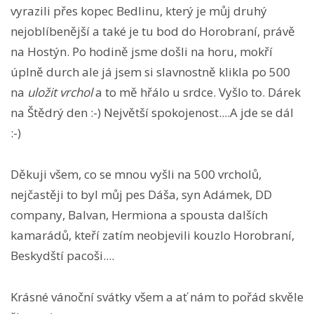
vyrazili přes kopec Bedlinu, který je můj druhý
nejoblíbenější a také je tu bod do Horobraní, právě
na Hostýn. Po hodině jsme došli na horu, mokří
úplně durch ale já jsem si slavnostně klikla po 500
na
uložit vrchol
a to mě hřálo u srdce. Vyšlo to. Dárek
na Štědrý den :-) Největší spokojenost....A jde se dál
:-)
Děkuji všem, co se mnou vyšli na 500 vrcholů,
nejčastěji to byl můj pes Dáša, syn Adámek, DD
company, Balvan, Hermiona a spousta dalších
kamarádů, kteří zatím neobjevili kouzlo Horobraní,
Beskydští pacoši....
Krásné vánoční svátky všem a ať nám to pořád skvěle