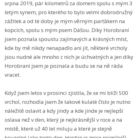
srpna 2019, pár kilometrů za domem spolu s mým 3
letým synem, pro kterého to bylo velmi dobrodružný
zážitek a od té doby je mým věrným parťákem na
kopcích, spolu s mým psem Dášou. Díky Horobraní
jsem poznala spoustu zajímavých a krásných míst,
kde by mě nikdy nenapadlo ani jít, některé vrcholy
jsou nudné ale mnoho z nich je úchvatných a jen díky
Horobraní jsem je poznala a budu se na ně ráda
vracet.
Když jsem letos v prosinci zjistila, že se mi blíží 500
vrchol, rozhodla jsem že takové kulaté číslo je nutno
náležitě oslavit a kdy jindy a kde jinde je nejlepší
oslava než v den, který je nejkrásnější v roce a na
místě, které už 40 let miluju a které je stejně
kouzelné jako tento den. Hostýn je moje nejmilejší