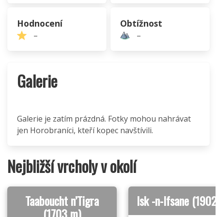
Hodnocení
Obtížnost
–
–
Galerie
Galerie je zatím prázdná. Fotky mohou nahrávat
jen Horobraníci, kteří kopec navštívili.
Nejbližší vrcholy v okolí
Taaboucht n’Tigra
Isk -n-Ifsane (190
(1703 m)