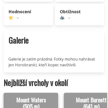
Hodnocení
Obtížnost
–
–
Galerie
Galerie je zatím prázdná. Fotky mohou nahrávat
jen Horobraníci, kteří kopec navštívili.
Nejbližší vrcholy v okolí
Mount Waters
Mount Burnett
(505 m)
(641 m)