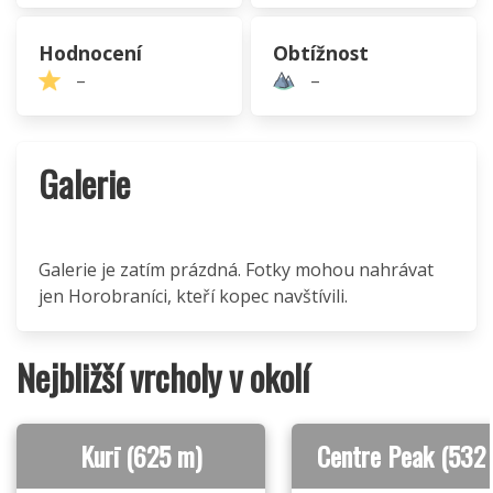
Hodnocení
Obtížnost
–
–
Galerie
Galerie je zatím prázdná. Fotky mohou nahrávat
jen Horobraníci, kteří kopec navštívili.
Nejbližší vrcholy v okolí
Kurī (625 m)
Centre Peak (532