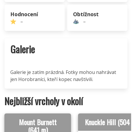
Hodnocení
Obtížnost
–
–
Galerie
Galerie je zatím prázdná. Fotky mohou nahrávat
jen Horobraníci, kteří kopec navštívili.
Nejbližší vrcholy v okolí
Mount Burnett
Knuckle Hill (504
(641 m)