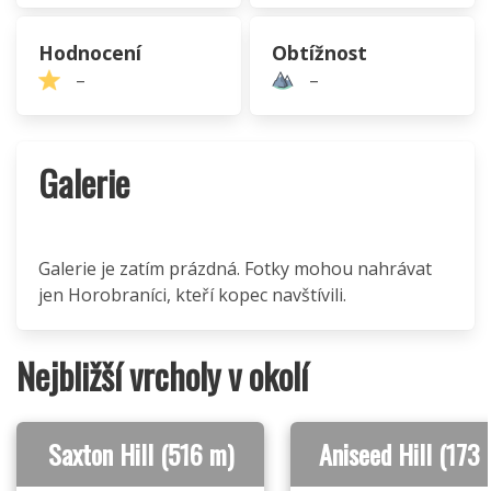
Hodnocení
Obtížnost
–
–
Galerie
Galerie je zatím prázdná. Fotky mohou nahrávat
jen Horobraníci, kteří kopec navštívili.
Nejbližší vrcholy v okolí
Saxton Hill (516 m)
Aniseed Hill (173 