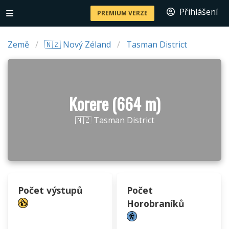
Přihlášení
PREMIUM VERZE
Země
🇳🇿 Nový Zéland
Tasman District
Korere (664 m)
🇳🇿 Tasman District
Počet výstupů
Počet
Horobraníků