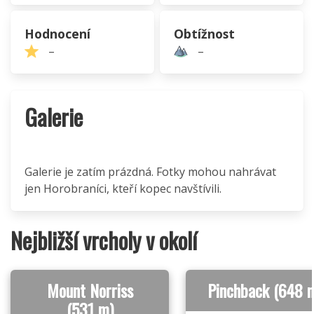
Hodnocení
Obtížnost
–
–
Galerie
Galerie je zatím prázdná. Fotky mohou nahrávat
jen Horobraníci, kteří kopec navštívili.
Nejbližší vrcholy v okolí
Mount Norriss
Pinchback (648 
(531 m)