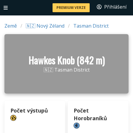
Přihlášení
PREMIUM VERZE
Země
🇳🇿 Nový Zéland
Tasman District
Hawkes Knob (842 m)
🇳🇿 Tasman District
Počet výstupů
Počet
Horobraníků