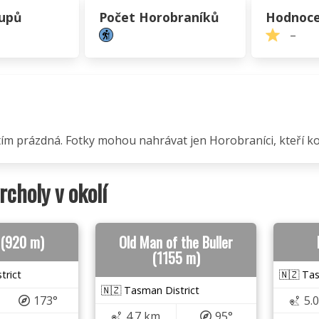
tupů
Počet Horobraníků
Hodnoce
–
atím prázdná. Fotky mohou nahrávat jen Horobraníci, kteří kop
vrcholy v okolí
 (920 m)
Old Man of the Buller
(1155 m)
trict
🇳🇿 Tas
🇳🇿 Tasman District
173°
5.
4.7 km
95°