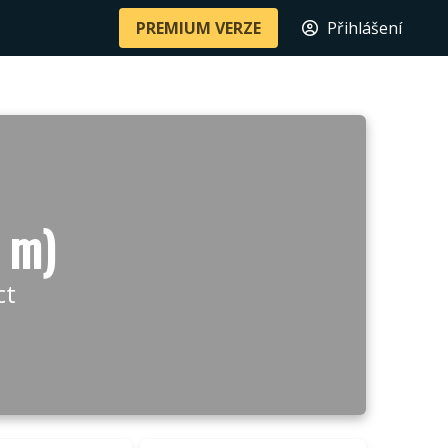
PREMIUM VERZE
Přihlášení
 m)
ct