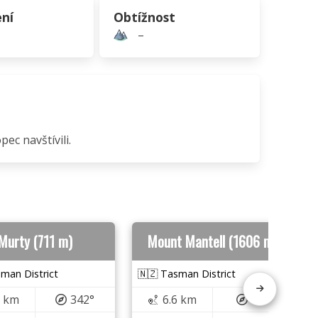
ní
Obtížnost
–
ec navštívili.
Murty (711 m)
Mount Mantell (1606 m)
man District
🇳🇿 Tasman District
0 km
342°
6.6 km
65°