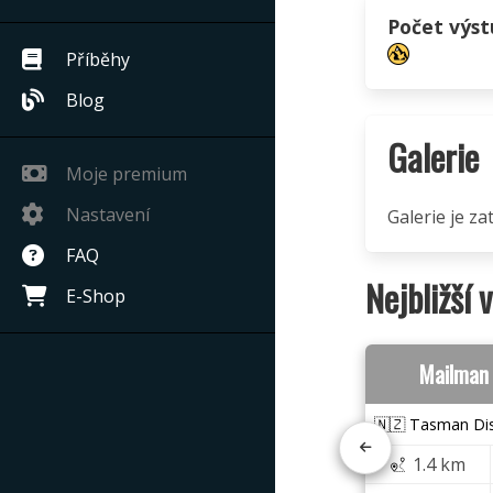
Počet výs
Příběhy
Blog
Galerie
Moje premium
Nastavení
Galerie je z
FAQ
Nejbližší 
E-Shop
Mailman
🇳🇿 Tasman Dis
1.4 km