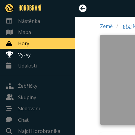
HOROBRANÍ
Nástěnka
Země
🇳🇿 
Mapa
Hory
Výzvy
Události
Žebříčky
Skupiny
Sledování
Chat
Najdi Horobraníka