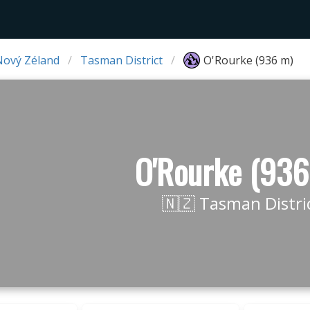
Nový Zéland
Tasman District
O'Rourke (936 m)
O'Rourke (936
🇳🇿 Tasman Distri