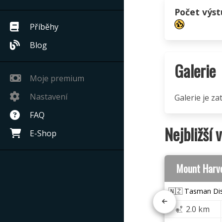
Počet výs
Příběhy
Blog
Galerie
Moje premium
Nastavení
Galerie je z
FAQ
Nejbližší 
E-Shop
Mount Harv
🇳🇿 Tasman Dis
2.0 km