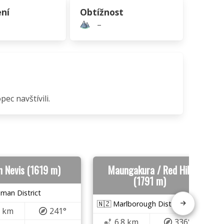
ní
Obtížnost
–
ec navštívili.
n Nevis (1619 m)
Maungakura / Red Hill
(1791 m)
man District
🇳🇿 Marlborough District
8 km
241°
6.8 km
336°