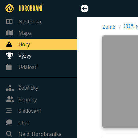
HOROBRANÍ
Nástěnka
Země
🇳🇿 
Mapa
Hory
Výzvy
Události
Žebříčky
Skupiny
Sledování
Chat
Najdi Horobraníka