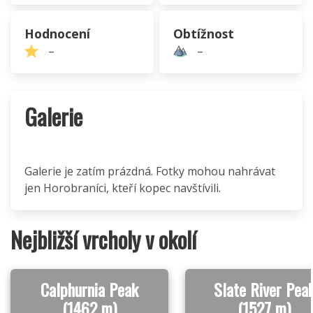
Hodnocení
Obtížnost
–
–
Galerie
Galerie je zatím prázdná. Fotky mohou nahrávat
jen Horobraníci, kteří kopec navštívili.
Nejbližší vrcholy v okolí
Calphurnia Peak
Slate River Pea
(1462 m)
(1527 m)