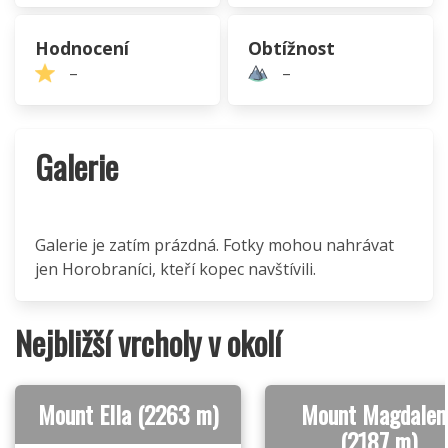
Hodnocení
Obtížnost
–
–
Galerie
Galerie je zatím prázdná. Fotky mohou nahrávat
jen Horobraníci, kteří kopec navštívili.
Nejbližší vrcholy v okolí
Mount Ella (2263 m)
Mount Magdalen
(2187 m)