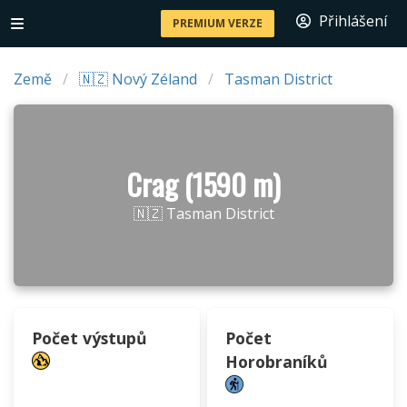
Přihlášení
PREMIUM VERZE
Země
🇳🇿 Nový Zéland
Tasman District
Crag (1590 m)
🇳🇿 Tasman District
Počet výstupů
Počet
Horobraníků