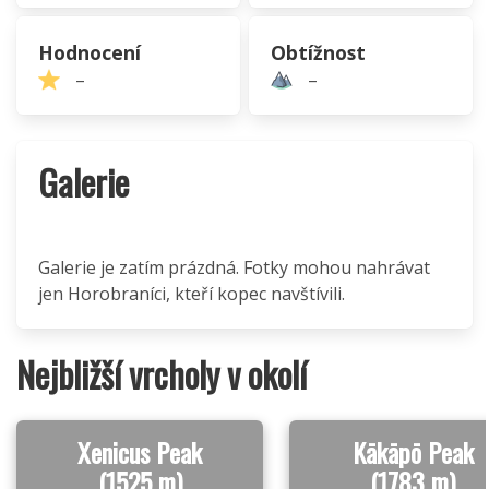
Hodnocení
Obtížnost
–
–
Galerie
Galerie je zatím prázdná. Fotky mohou nahrávat
jen Horobraníci, kteří kopec navštívili.
Nejbližší vrcholy v okolí
Xenicus Peak
Kākāpō Peak
(1525 m)
(1783 m)