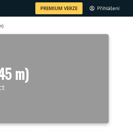
PREMIUM VERZE
Přihlášení
m)
45 m)
ct