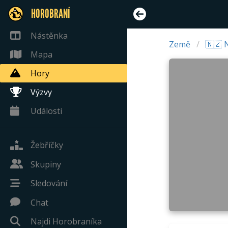
HOROBRANÍ
Nástěnka
Země
🇳🇿 
Mapa
Hory
Výzvy
Události
Žebříčky
Skupiny
Sledování
Chat
Najdi Horobraníka