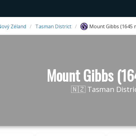
Nový Zéland
Tasman District
Mount Gibbs (1645 
Mount Gibbs (16
🇳🇿 Tasman Distri