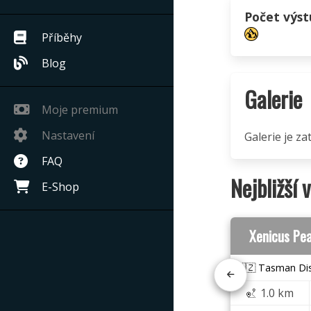
Počet výs
Příběhy
Blog
Galerie
Moje premium
Nastavení
Galerie je z
FAQ
Nejbližší 
E-Shop
Xenicus Pe
🇳🇿 Tasman Dis
1.0 km