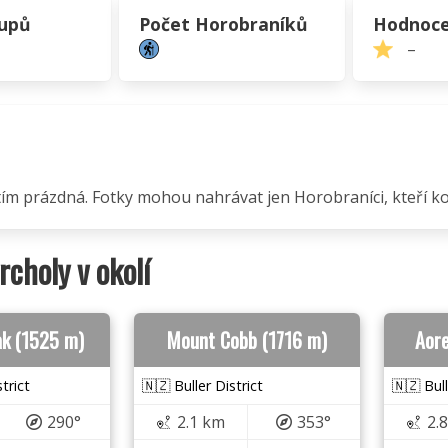
tupů
Počet Horobraníků
Hodnoce
–
atím prázdná. Fotky mohou nahrávat jen Horobraníci, kteří kop
vrcholy v okolí
ak (1525 m)
Mount Cobb (1716 m)
Aore
trict
🇳🇿 Buller District
🇳🇿 Bull
290°
2.1 km
353°
2.