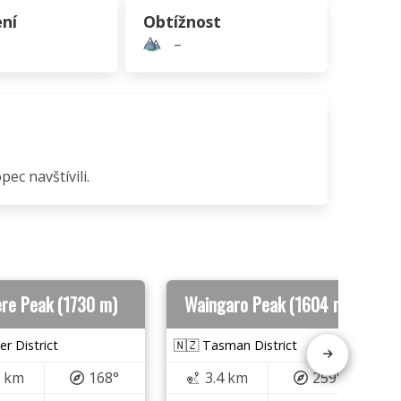
ní
Obtížnost
–
ec navštívili.
re Peak (1730 m)
Waingaro Peak (1604 m)
er District
🇳🇿 Tasman District
8 km
168°
3.4 km
259°