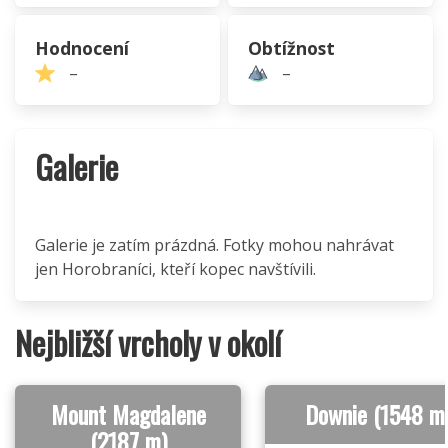
Hodnocení
Obtížnost
–
–
Galerie
Galerie je zatím prázdná. Fotky mohou nahrávat
jen Horobraníci, kteří kopec navštívili.
Nejbližší vrcholy v okolí
Mount Magdalene
Downie (1548 m
(2187 m)