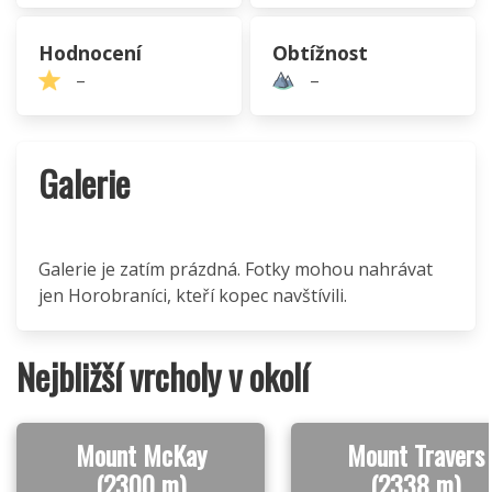
Hodnocení
Obtížnost
–
–
Galerie
Galerie je zatím prázdná. Fotky mohou nahrávat
jen Horobraníci, kteří kopec navštívili.
Nejbližší vrcholy v okolí
Mount McKay
Mount Travers
(2300 m)
(2338 m)