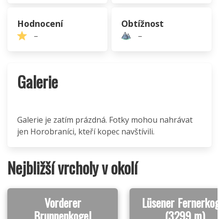
Hodnocení
Obtížnost
–
–
Galerie
Galerie je zatím prázdná. Fotky mohou nahrávat
jen Horobraníci, kteří kopec navštívili.
Nejbližší vrcholy v okolí
Vorderer
Lüsener Fernerkog
Brunnenkogel
(3299 m)