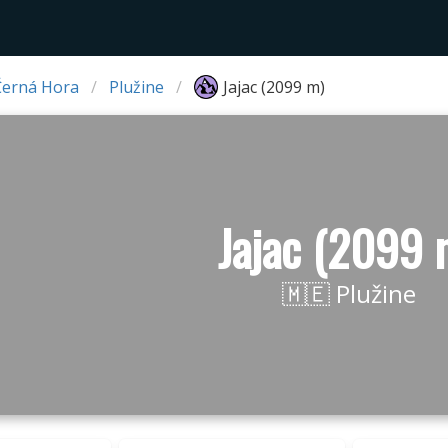
Černá Hora
Plužine
Jajac (2099 m)
Jajac (2099 
🇲🇪 Plužine