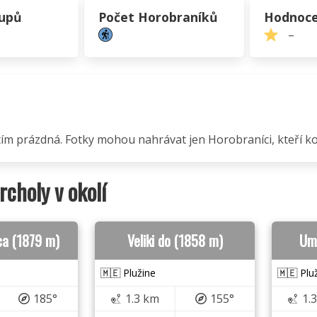
tupů
Počet Horobraníků
Hodnoce
–
atím prázdná. Fotky mohou nahrávat jen Horobraníci, kteří kop
vrcholy v okolí
ica (1879 m)
Veliki do (1858 m)
Ume
🇲🇪 Plužine
🇲🇪 Plu
185°
1.3 km
155°
1.