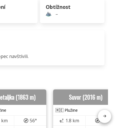
ní
Obtížnost
–
ec navštívili.
taljka (1863 m)
Suvor (2016 m)
žine
🇲🇪 Plužine
3 km
56°
1.8 km
37°