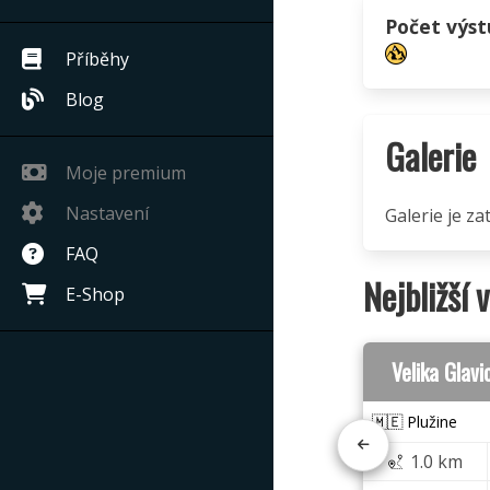
Počet výs
Příběhy
Blog
Galerie
Moje premium
Nastavení
Galerie je z
FAQ
Nejbližší 
E-Shop
Velika Glav
🇲🇪 Plužine
1.0 km