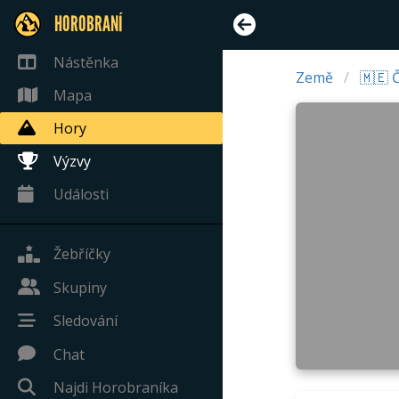
HOROBRANÍ
Nástěnka
Země
🇲🇪 
Mapa
Hory
Výzvy
Události
Žebříčky
Skupiny
Sledování
Chat
Najdi Horobraníka