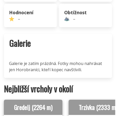
Hodnocení
Obtížnost
–
–
Galerie
Galerie je zatím prázdná. Fotky mohou nahrávat
jen Horobraníci, kteří kopec navštívili.
Nejbližší vrcholy v okolí
Gredelj (2264 m)
Trzivka (2333 m