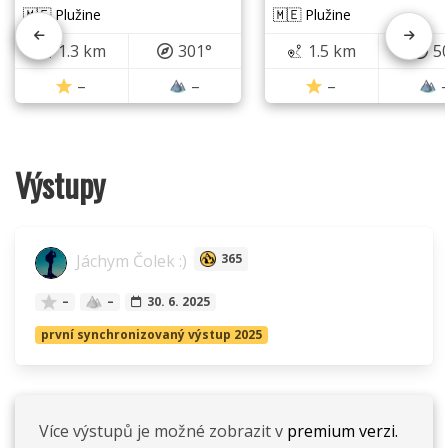
🇲🇪 Plužine
🇲🇪 Plužine
1.3 km
301°
1.5 km
5
–
–
–
Výstupy
Jáchym Čolek :)
365
–
–
30. 6. 2025
první synchronizovaný výstup 2025
Více výstupů je možné zobrazit v
premium verzi.