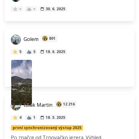
–
–
30. 6. 2025
Golem
801
5
5
18. 6. 2025
tulák Martin
12 216
4
1
18. 5. 2025
první synchronizovaný výstup 2025
Po značce od Trnovačko jezera. Výhled.