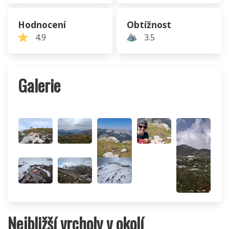
Hodnocení
Obtížnost
4.9
3.5
Galerie
Nejbližší vrcholy v okolí