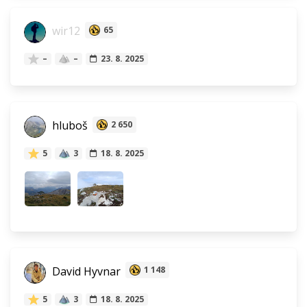
wir12
65
–
–
23. 8. 2025
hluboš
2 650
5
3
18. 8. 2025
David Hyvnar
1 148
5
3
18. 8. 2025