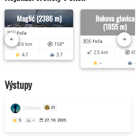
Maglić (2386 m)
Bukova glavica
(1855 m)
🇧🇦 Foča
🇧🇦 Foča
0.6 km
158°
2.5 km
6
4.7
3.7
–
Výstupy
Gobeda
21
5
–
27. 10. 2025