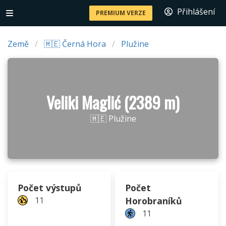
Přihlášení
PREMIUM VERZE
Země
🇲🇪 Černá Hora
Plužine
Veliki Maglić (2389 m)
🇲🇪 Plužine
Počet výstupů
Počet
11
Horobraníků
11