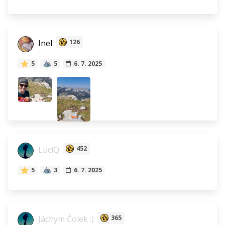
Inel
126
5
5
6. 7. 2025
LuciQ
452
5
3
6. 7. 2025
Jáchym Čolek :)
365