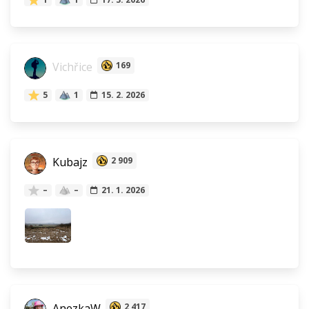
Vichřice
169
5
1
15. 2. 2026
Kubajz
2 909
–
–
21. 1. 2026
AnezkaW
2 417