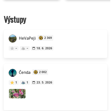
Výstupy
HeVaPeJi
2 369
–
–
18. 6. 2026
Čenda
2 002
1
1
23. 5. 2026