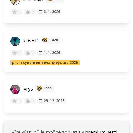
–
–
3. 1. 2026
RDvHD
1 428
–
–
1. 1. 2026
první synchronizovaný výstup 2026
ivrys
3 999
–
–
29. 12. 2025
Více výstupů je možné zobrazit v
premium verzi.