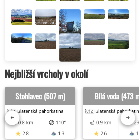
Nejbližší vrcholy v okolí
Stohlavec (507 m)
Bílá voda (473 m
🇨🇿 Blatenská pahorkatina
🇨🇿 Blatenská pahorkatin
0.8 km
110°
0.9 km
23
2.8
1.3
2.6
1