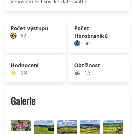
Věnováno Bobšovi ke zlaté svatbě.
Počet výstupů
Počet
62
Horobraníků
50
Hodnocení
Obtížnost
2.8
1.3
Galerie