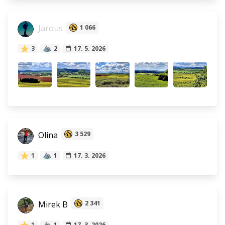
Jarous
1 066
3
2
17. 5. 2026
Olina
3 529
1
1
17. 3. 2026
Mirek B
2 341
1
1
17. 3. 2026