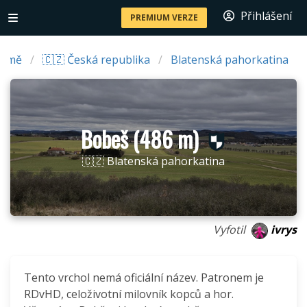
Přihlášení
PREMIUM VERZE
Země
🇨🇿 Česká republika
Blatenská pahorkatina
Bobeš (486 m)
🇨🇿 Blatenská pahorkatina
Vyfotil
ivrys
Tento vrchol nemá oficiální název. Patronem je
RDvHD, celoživotní milovník kopců a hor.