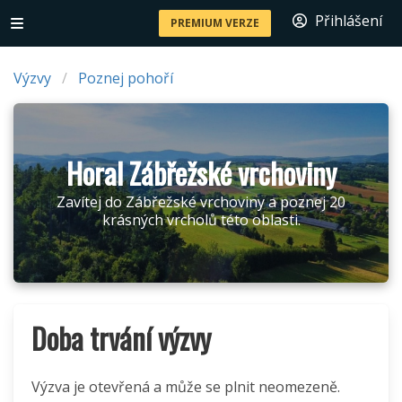
Přihlášení
PREMIUM VERZE
Výzvy
Poznej pohoří
Horal Zábřežské vrchoviny
Zavítej do Zábřežské vrchoviny a poznej 20
krásných vrcholů této oblasti.
Doba trvání výzvy
Výzva je otevřená a může se plnit neomezeně.