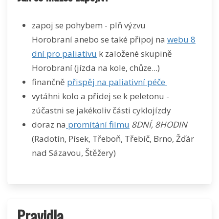
zapoj se pohybem - plň výzvu
Horobraní anebo se také připoj na
webu 8
dní pro paliativu
k založené skupině
Horobraní (jízda na kole, chůze...)
finančně
přispěj na paliativní péče
vytáhni kolo a přidej se k peletonu -
zúčastni se jakékoliv části cyklojízdy
doraz na
promítání filmu
8DNÍ, 8HODIN
(Radotín, Písek, Třeboň, Třebíč, Brno, Žďár
nad Sázavou, Štěžery)
Pravidla