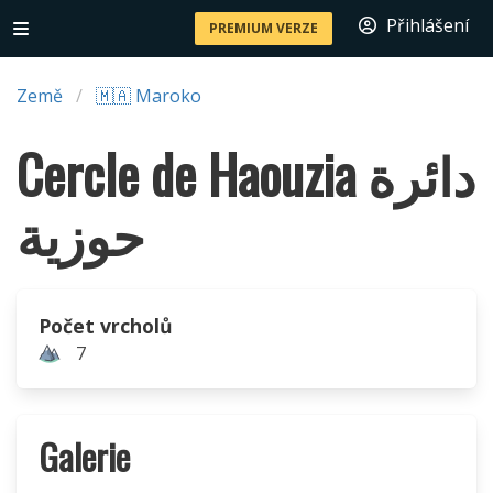
Přihlášení
PREMIUM VERZE
Země
🇲🇦 Maroko
Cercle de Haouzia دائرة
حوزية
Počet vrcholů
7
Galerie