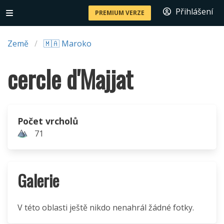
Přihlášení
PREMIUM VERZE
Země
🇲🇦 Maroko
cercle d'Majjat
Počet vrcholů
71
Galerie
V této oblasti ještě nikdo nenahrál žádné fotky.