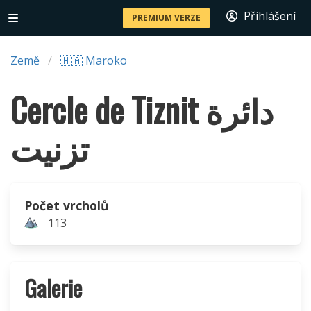
Přihlášení
PREMIUM VERZE
Země
🇲🇦 Maroko
Cercle de Tiznit دائرة
تزنيت
Počet vrcholů
113
Galerie