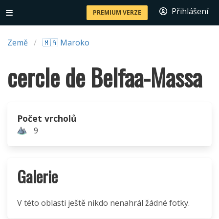
Přihlášení
PREMIUM VERZE
Země
🇲🇦 Maroko
cercle de Belfaa-Massa
Počet vrcholů
9
Galerie
V této oblasti ještě nikdo nenahrál žádné fotky.