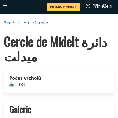
Přihlášení
PREMIUM VERZE
Země
🇲🇦 Maroko
Cercle de Midelt دائرة
ميدلت
Počet vrcholů
183
Galerie