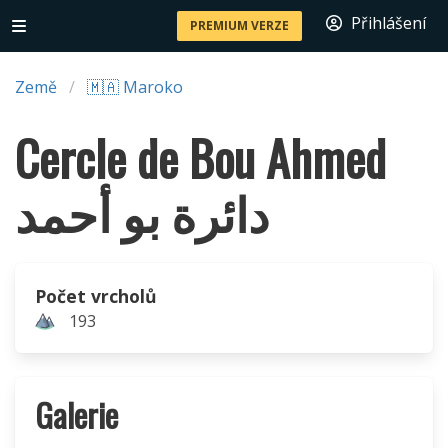
Přihlášení
PREMIUM VERZE
Země
🇲🇦 Maroko
Cercle de Bou Ahmed
دائرة بو أحمد
Počet vrcholů
193
Galerie