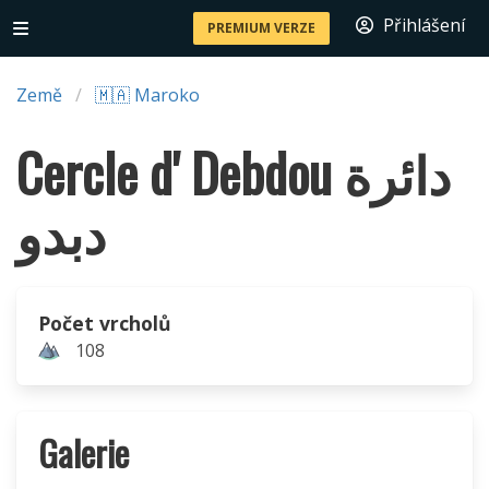
Přihlášení
PREMIUM VERZE
Země
🇲🇦 Maroko
Cercle d' Debdou دائرة
دبدو
Počet vrcholů
108
Galerie