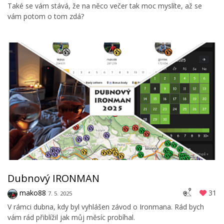
Také se vám stává, že na něco večer tak moc myslíte, až se
vám potom o tom zdá?
Dubnový IRONMAN
mako88
31
7. 5. 2025
V rámci dubna, kdy byl vyhlášen závod o Ironmana. Rád bych
vám rád přiblížil jak můj měsíc probíhal.