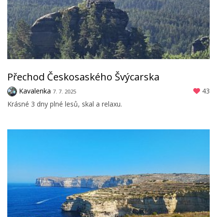
Přechod Českosaského Švýcarska
Kavalenka
43
7. 7. 2025
Krásné 3 dny plné lesů, skal a relaxu.