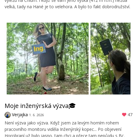
vylezu na Chlum. I když se vám jeho výška (412 m n.m.) nezdá
velká, tady na Hané je to velehora. A bylo to fakt dobrodružství.
Moje inženýrská výzva🎓
Verjajka
47
1. 6. 2026
Není výzva jako výzva. Když jsem za levým horním rohem
pracovního monitoru viděla Inženýrský kopec... Po objevení
Horobraní už bylo jasno, tam chci a přece tam nepůjdu s Bc.