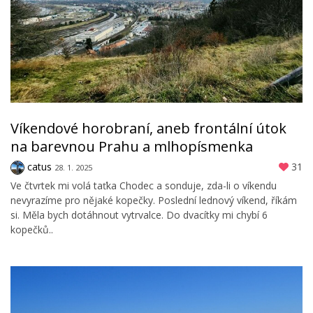
Víkendové horobraní, aneb frontální útok
na barevnou Prahu a mlhopísmenka
catus
31
28. 1. 2025
Ve čtvrtek mi volá taťka Chodec a sonduje, zda-li o víkendu
nevyrazíme pro nějaké kopečky. Poslední lednový víkend, říkám
si. Měla bych dotáhnout vytrvalce. Do dvacítky mi chybí 6
kopečků..