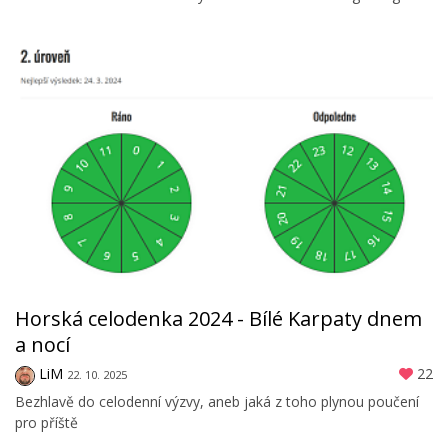
Horská celodenka 2024 - Bílé Karpaty dnem
a nocí
LiM
22
22. 10. 2025
Bezhlavě do celodenní výzvy, aneb jaká z toho plynou poučení
pro příště