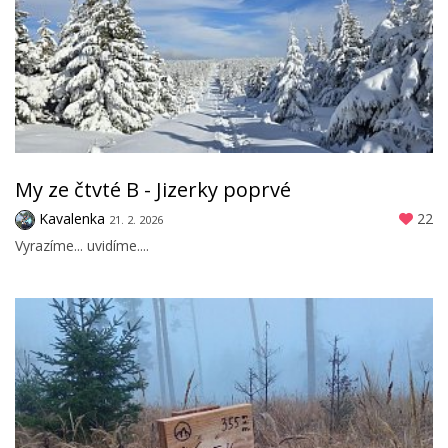
My ze čtvté B - Jizerky poprvé
Kavalenka
22
21. 2. 2026
Vyrazíme... uvidíme....