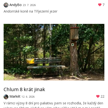
AndyBo
7
23. 7. 2026
Andorrské koně na Tříjezerní jezer
Chlum 8 krát jinak
Markét
22
12. 6. 2026
V rámci výzvy 8 dní pro paliativu jsem se rozhodla, že každý den