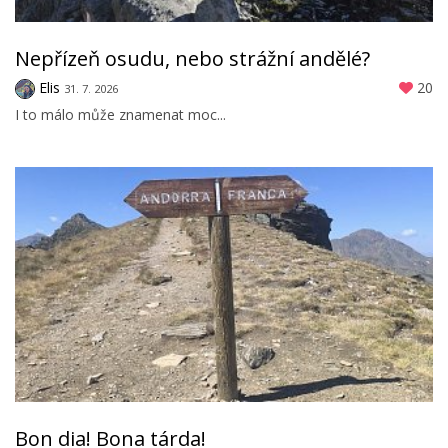
Nepřízeň osudu, nebo strážní andělé?
Elis
20
31. 7. 2026
I to málo může znamenat moc...
Bon dia! Bona tárda!