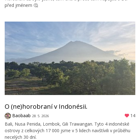
před jménem 🤔
O (ne)horobraní v Indonésii.
Baobaab
14
28. 5. 2026
Bali, Nusa Penida, Lombok, Gili Trawangan. Tyto 4 indonéské
ostrovy z celkových 17 000 jsme v 5 lidech navštívili v průběhu
necelých 30 dní.