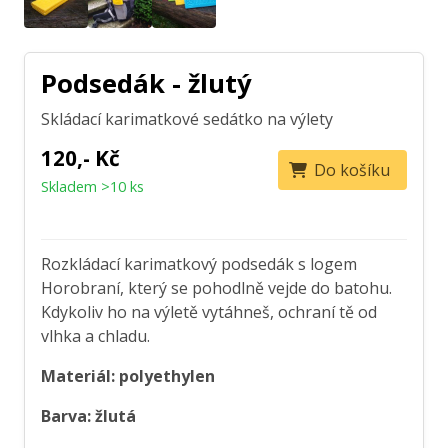
Podsedák - žlutý
Skládací karimatkové sedátko na výlety
120,- Kč
Do košíku
Skladem >10 ks
Rozkládací karimatkový podsedák s logem
Horobraní, který se pohodlně vejde do batohu.
Kdykoliv ho na výletě vytáhneš, ochraní tě od
vlhka a chladu.
Materiál: polyethylen
Barva: žlutá